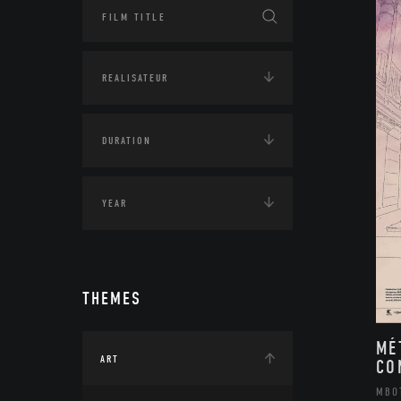
THEMES
MÉ
ART
CO
MBO