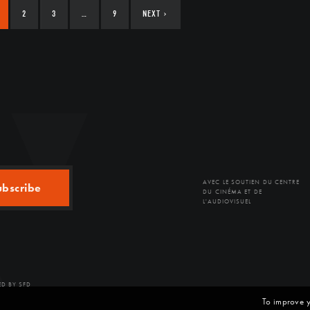
2
3
…
9
NEXT
›
AVEC LE SOUTIEN DU CENTRE
ubscribe
DU CINÉMA ET DE
L'AUDIOVISUEL
D BY SFD
To improve y