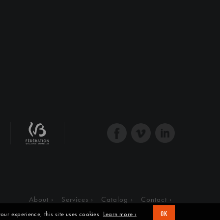
About
Services
Catalog
Contact
our experience, this site uses cookies
Learn more ›
OK