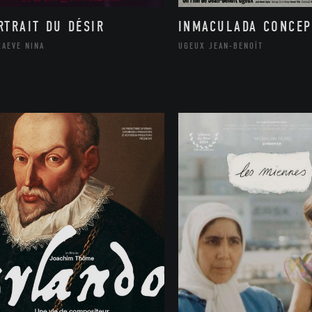
RTRAIT DU DÉSIR
INMACULADA CONCEP
RAEVE NINA
UGEUX JEAN-BENOÎT