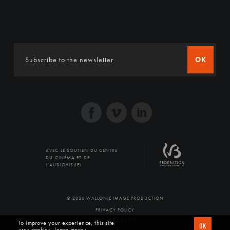
OK
AVEC LE SOUTIEN DU CENTRE
DU CINÉMA ET DE
L'AUDIOVISUEL
© 2026 WALLONIE IMAGE PRODUCTION
PRIVACY POLICY
PRODUCED BY SFD
To improve your experience, this site
OK
uses cookies
Learn more ›