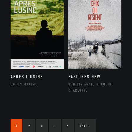
APRÈS L’USINE
PASTURES NEW
COTON MAXIME
SCHILTZ ANNE, GRÉGOIRE
CHARLOTTE
1
2
3
…
5
NEXT
›