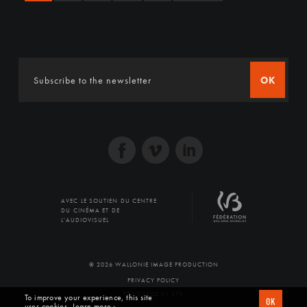
OK
AVEC LE SOUTIEN DU CENTRE
DU CINÉMA ET DE
L'AUDIOVISUEL
© 2026 WALLONIE IMAGE PRODUCTION
PRIVACY POLICY
PRODUCED BY SFD
To improve your experience, this site
OK
uses cookies
Learn more ›