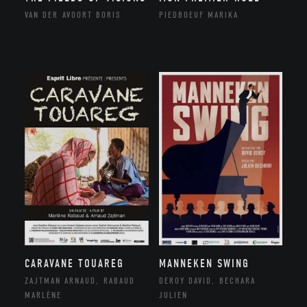
VAN DER AVOORT BORIS
PIEDBOEUF MARIKA
CARAVANE TOUAREG
MANNEKEN SWING
ZAJTMAN ARNAUD, RABAUD
DEROY DAVID, BECHARA
MARLÈNE
JULIEN