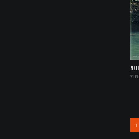
NO
WIE
1