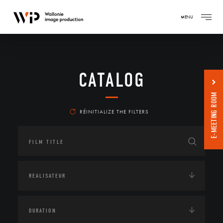
MENU
CATALOG
E-MEETING ROOM
RÉINITIALIZE THE FILTERS