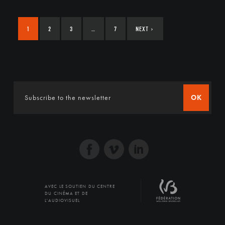
1
2
3
…
7
NEXT
›
OK
AVEC LE SOUTIEN DU CENTRE
DU CINÉMA ET DE
L'AUDIOVISUEL