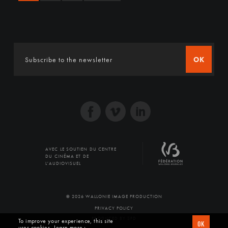
OK
AVEC LE SOUTIEN DU CENTRE
DU CINÉMA ET DE
L'AUDIOVISUEL
© 2026 WALLONIE IMAGE PRODUCTION
PRIVACY POLICY
PRODUCED BY SFD
To improve your experience, this site
OK
uses cookies
Learn more ›