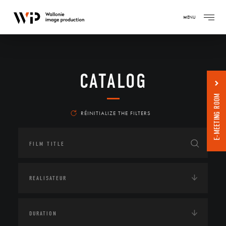
MENU
CATALOG
E-MEETING ROOM
RÉINITIALIZE THE FILTERS