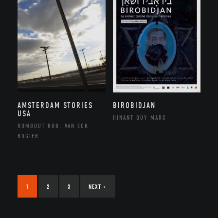
AMSTERDAM STORIES
BIROBIDJAN
USA
HINANT GUY-MARC
ROMBOUT ROB, VAN ECK
ROGIER
1
2
3
NEXT
›