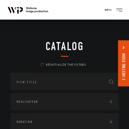
MENU
CATALOG
E-MEETING ROOM
RÉINITIALIZE THE FILTERS