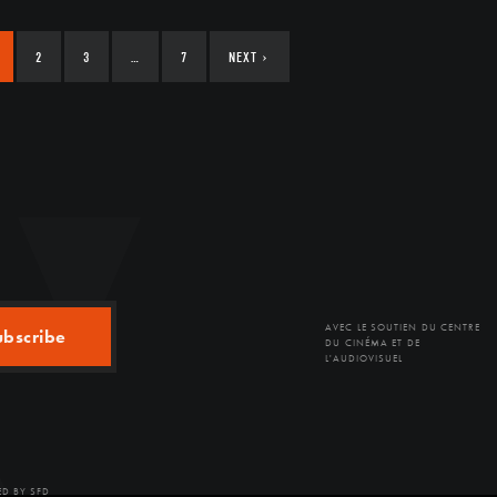
2
3
…
7
NEXT
›
AVEC LE SOUTIEN DU CENTRE
ubscribe
DU CINÉMA ET DE
L'AUDIOVISUEL
D BY SFD