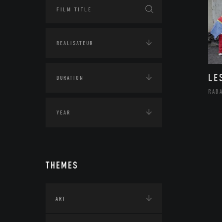
LE
RAB
THEMES
ART