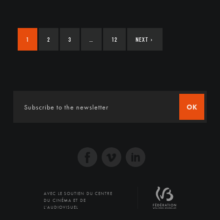
1
2
3
…
12
NEXT
›
OK
AVEC LE SOUTIEN DU CENTRE
DU CINÉMA ET DE
L'AUDIOVISUEL