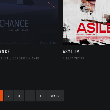
ANCE
ASYLUM
S EFFI, BORENSTEIN AMIR
RIDLEY VICTOR
2
3
…
6
NEXT
›