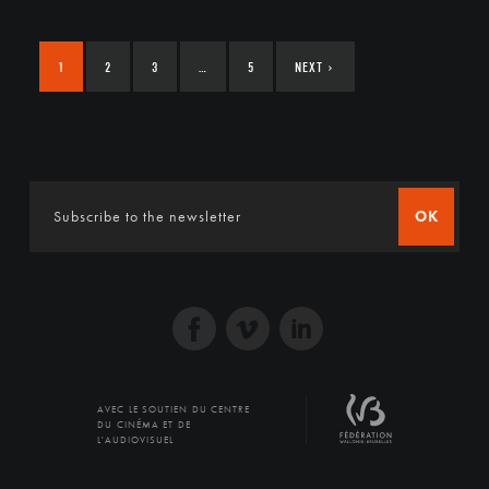
1
2
3
…
5
NEXT
›
OK
AVEC LE SOUTIEN DU CENTRE
DU CINÉMA ET DE
L'AUDIOVISUEL