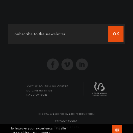
OK
AVEC LE SOUTIEN DU CENTRE
DU CINÉMA ET DE
L'AUDIOVISUEL
© 2026 WALLONIE IMAGE PRODUCTION
PRIVACY POLICY
PRODUCED BY SFD
To improve your experience, this site
OK
uses cookies
Learn more ›