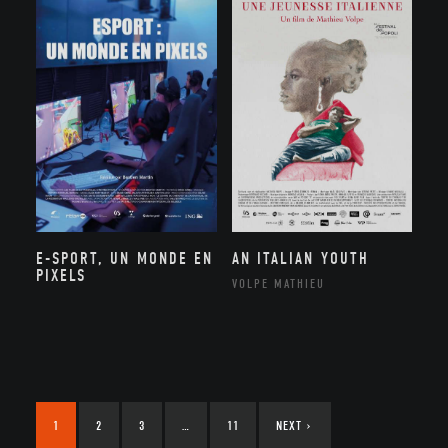
E-SPORT, UN MONDE EN
AN ITALIAN YOUTH
PIXELS
VOLPE MATHIEU
1
2
3
…
11
NEXT
›