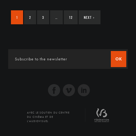
1
2
3
…
12
NEXT
›
OK
AVEC LE SOUTIEN DU CENTRE
DU CINÉMA ET DE
L'AUDIOVISUEL