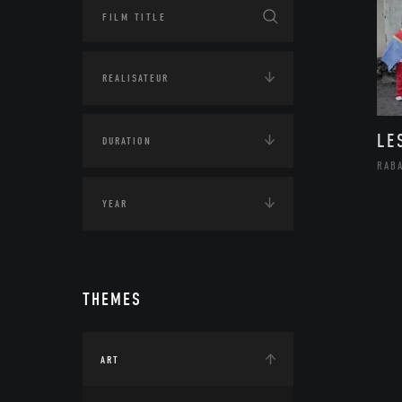
LE
RAB
THEMES
ART