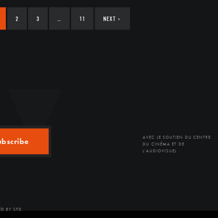
2
3
…
11
NEXT
›
AVEC LE SOUTIEN DU CENTRE
ubscribe
DU CINÉMA ET DE
L'AUDIOVISUEL
D BY SFD