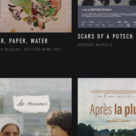
SCARS OF A PUTSCH
IR, PAPER, WATER
BORGERS NATHALIE
UX NICOLAS, TRƯƠNG MINH QUÝ