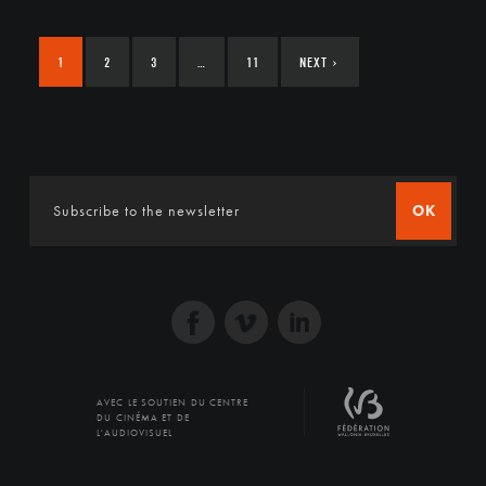
1
2
3
…
11
NEXT
›
OK
AVEC LE SOUTIEN DU CENTRE
DU CINÉMA ET DE
L'AUDIOVISUEL