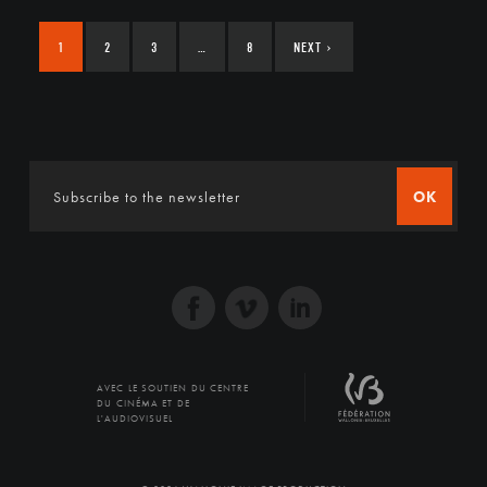
1
2
3
…
8
NEXT
›
OK
AVEC LE SOUTIEN DU CENTRE
DU CINÉMA ET DE
L'AUDIOVISUEL