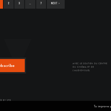
2
3
…
7
NEXT
›
AVEC LE SOUTIEN DU CENTRE
ubscribe
DU CINÉMA ET DE
L'AUDIOVISUEL
D BY SFD
To improve y