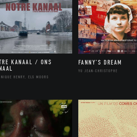
TRE KANAAL / ONS
FANNY’S DREAM
NAAL
YU JEAN-CHRISTOPHE
INIQUE HENRY, ELS MOORS