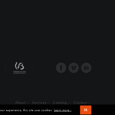
About
Services
Catalog
Contact
our experience, this site uses cookies
Learn more ›
OK