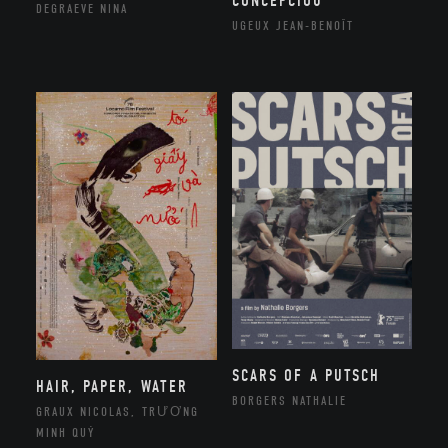
CONCEPCIOU
DEGRAEVE NINA
UGEUX JEAN-BENOÎT
SCARS OF A PUTSCH
HAIR, PAPER, WATER
BORGERS NATHALIE
GRAUX NICOLAS, TRƯƠNG
MINH QUÝ