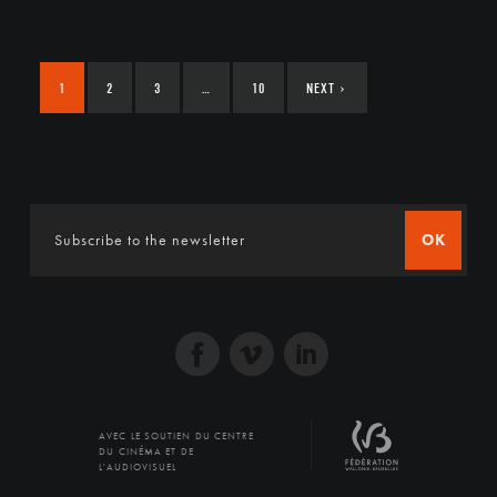
1
2
3
…
10
NEXT
›
OK
AVEC LE SOUTIEN DU CENTRE
DU CINÉMA ET DE
L'AUDIOVISUEL