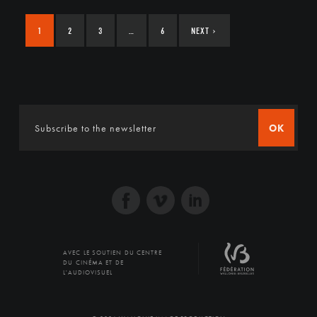
1
2
3
…
6
NEXT
›
OK
AVEC LE SOUTIEN DU CENTRE
DU CINÉMA ET DE
L'AUDIOVISUEL