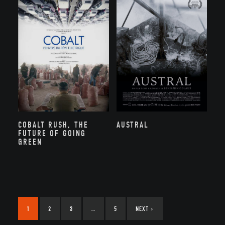
COBALT RUSH, THE
AUSTRAL
FUTURE OF GOING
GREEN
1
2
3
…
5
NEXT
›