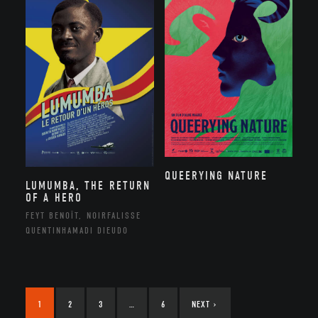
QUEERYING NATURE
LUMUMBA, THE RETURN
OF A HERO
FEYT BENOÎT, NOIRFALISSE
QUENTINHAMADI DIEUDO
1
2
3
…
6
NEXT
›