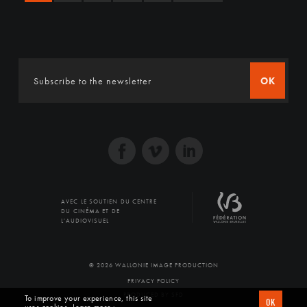
OK
AVEC LE SOUTIEN DU CENTRE
DU CINÉMA ET DE
L'AUDIOVISUEL
© 2026 WALLONIE IMAGE PRODUCTION
PRIVACY POLICY
PRODUCED BY SFD
To improve your experience, this site
OK
uses cookies
Learn more ›