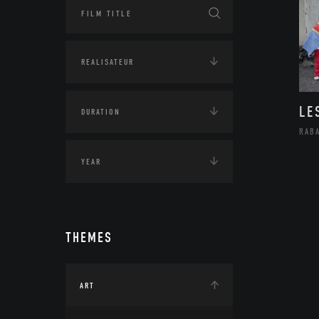
LE
RAB
THEMES
ART