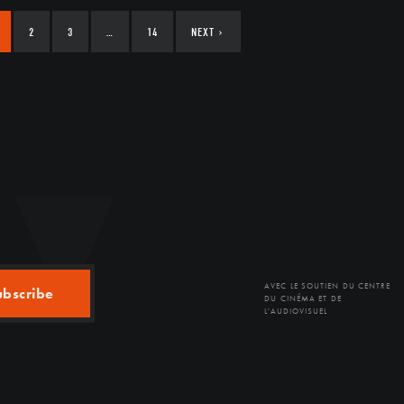
2
3
…
14
NEXT
›
AVEC LE SOUTIEN DU CENTRE
ubscribe
DU CINÉMA ET DE
L'AUDIOVISUEL