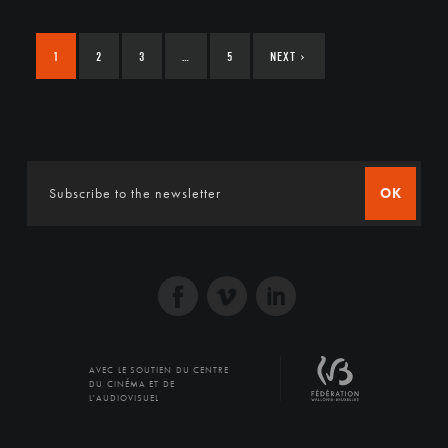
1
2
3
…
5
NEXT
›
OK
AVEC LE SOUTIEN DU CENTRE
DU CINÉMA ET DE
L'AUDIOVISUEL