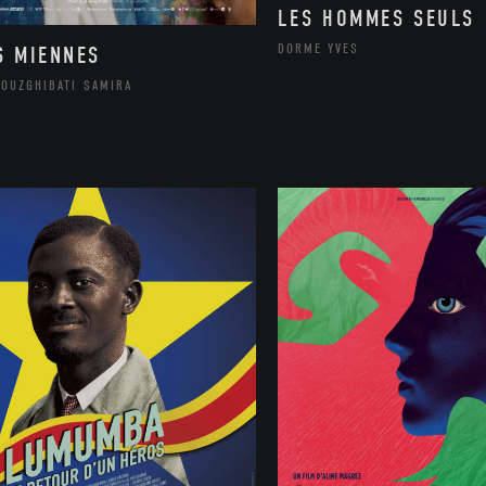
LES HOMMES SEULS
DORME YVES
S MIENNES
MOUZGHIBATI SAMIRA