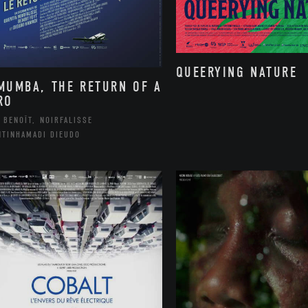
QUEERYING NATURE
MUMBA, THE RETURN OF A
RO
 BENOÎT, NOIRFALISSE
NTINHAMADI DIEUDO