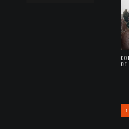
CO
OF
1