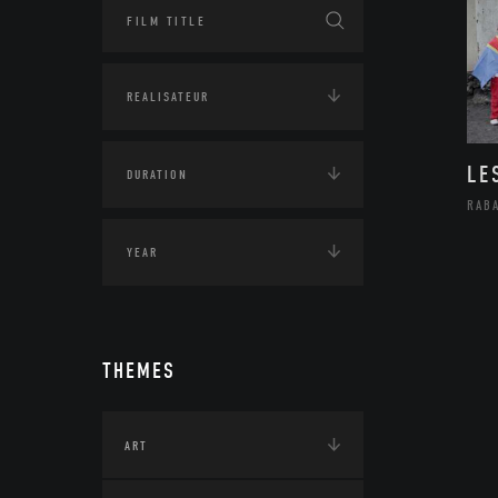
LE
RAB
THEMES
ART