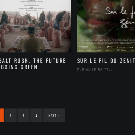
BALT RUSH, THE FUTURE
SUR LE FIL DU ZENI
 GOING GREEN
PONTALIER NATYVEL
2
3
4
NEXT
›