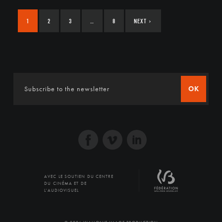
1
2
3
…
8
NEXT
›
OK
AVEC LE SOUTIEN DU CENTRE
DU CINÉMA ET DE
L'AUDIOVISUEL