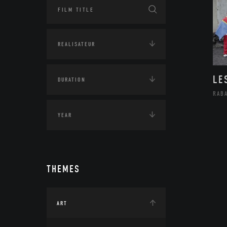
LE
RAB
THEMES
ART