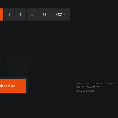
2
3
…
12
NEXT
›
AVEC LE SOUTIEN DU CENTRE
ubscribe
DU CINÉMA ET DE
L'AUDIOVISUEL