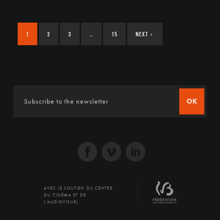
1
2
3
…
15
NEXT
›
OK
AVEC LE SOUTIEN DU CENTRE
DU CINÉMA ET DE
L'AUDIOVISUEL