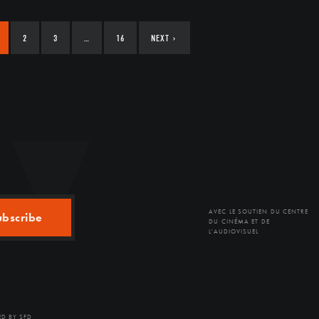
2
3
…
16
NEXT
›
AVEC LE SOUTIEN DU CENTRE
ubscribe
DU CINÉMA ET DE
L'AUDIOVISUEL
D BY SFD