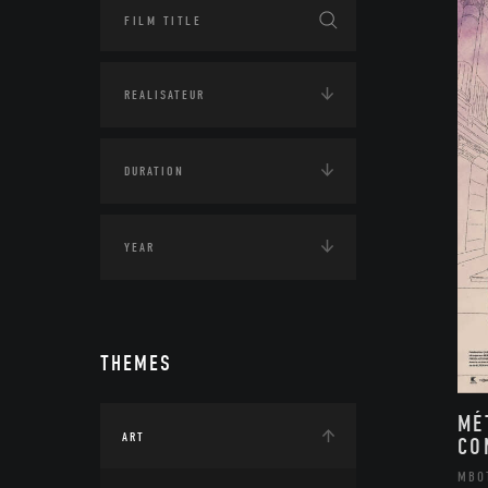
THEMES
MÉ
ART
CO
MBO