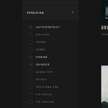
POPULATION
OR
(AUTO)PORTRAIT
THÔ
ENFANCE
FEMME
HOBBY
HOMME
JEUNESSE
MIGRATION
PRISON
TROISIÈME ÂGE
VIE RURALE
VIE URBAINE