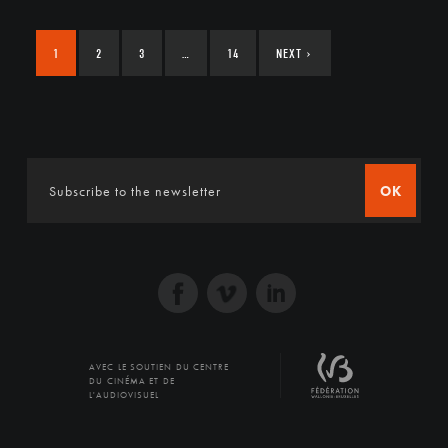
1
2
3
…
14
NEXT
›
OK
AVEC LE SOUTIEN DU CENTRE
DU CINÉMA ET DE
L'AUDIOVISUEL