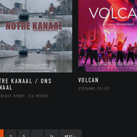
VOLCAN
TRE KANAAL / ONS
NAAL
STÉFANNE PRIJOT
INIQUE HENRY, ELS MOORS
2
3
…
14
NEXT
›