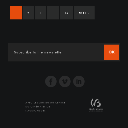
1
2
3
…
14
NEXT
›
OK
AVEC LE SOUTIEN DU CENTRE
DU CINÉMA ET DE
L'AUDIOVISUEL