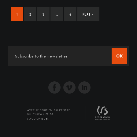
1
2
3
…
6
NEXT
›
OK
AVEC LE SOUTIEN DU CENTRE
DU CINÉMA ET DE
L'AUDIOVISUEL