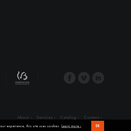
About
Services
Catalog
Contact
our experience, this site uses cookies
Learn more ›
OK