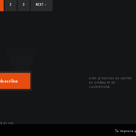
2
3
NEXT
›
AVEC LE SOUTIEN DU CENTRE
ubscribe
DU CINÉMA ET DE
L'AUDIOVISUEL
D BY SFD
To improve y