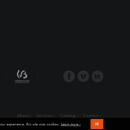
About
Services
Catalog
Contact
our experience, this site uses cookies
Learn more ›
OK