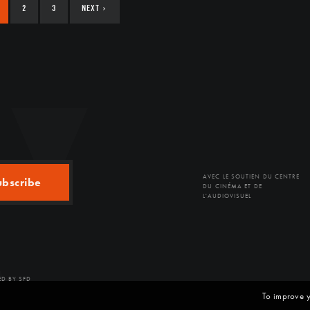
2
3
NEXT
›
AVEC LE SOUTIEN DU CENTRE
ubscribe
DU CINÉMA ET DE
L'AUDIOVISUEL
D BY SFD
To improve y