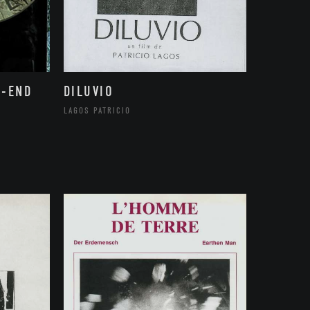
Y-END
DILUVIO
R
LAGOS PATRICIO