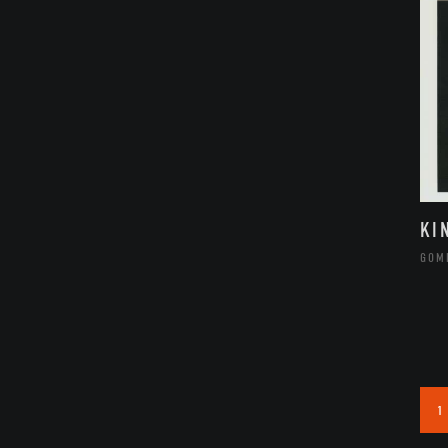
KI
GOM
1