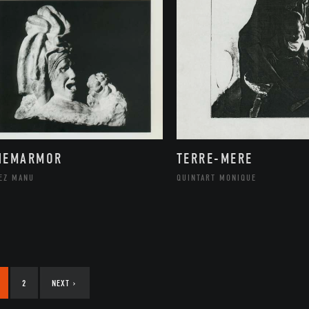
NEMARMOR
TERRE-MERE
EZ MANU
QUINTART MONIQUE
2
NEXT
›