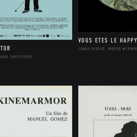
VOUS ETES LE HAPP
CTOR
JONAS LUYCKX, MORON WERNE
MANS CHRISTOPHE