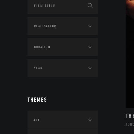
THEMES
TH
ART
JON