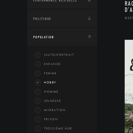
PERFORMANCE GESTUELLE
RA
D’
MAR
POLITIQUE
POPULATION
(AUTO)PORTRAIT
ENFANCE
FEMME
HOBBY
HOMME
JEUNESSE
MIGRATION
PRISON
TROISIÈME ÂGE