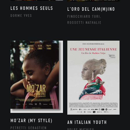
LES HOMMES SEULS
L’ORO DEL CAM(M)INO
DORME YVES
FINOCCHIARO TURI,
ROSSETTI NATHALIE
MO’ZAR (MY STYLE)
AN ITALIAN YOUTH
PETRETTI SÉBASTIEN
VOLPE MATHIEU