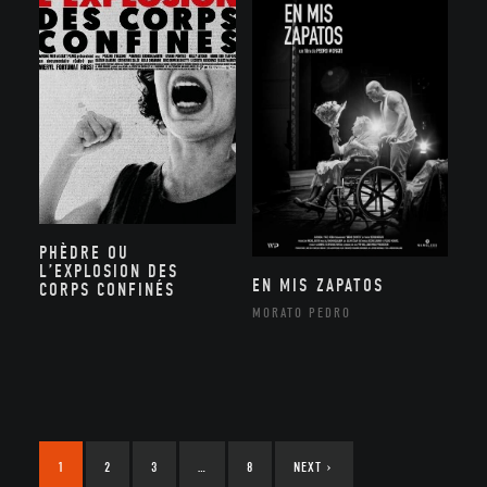
PHÈDRE OU
L’EXPLOSION DES
EN MIS ZAPATOS
CORPS CONFINÉS
MORATO PEDRO
1
2
3
…
8
NEXT
›