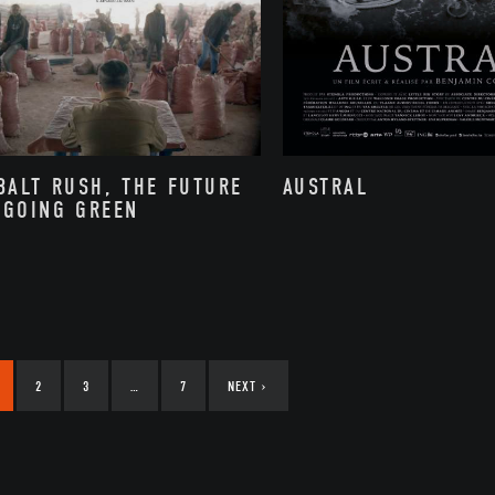
BALT RUSH, THE FUTURE
AUSTRAL
 GOING GREEN
2
3
…
7
NEXT
›