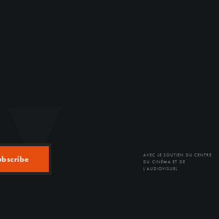
AVEC LE SOUTIEN DU CENTRE
ubscribe
DU CINÉMA ET DE
L'AUDIOVISUEL