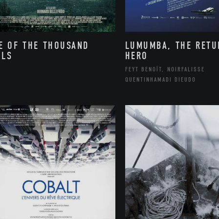
E OF THE THOUSAND
LUMUMBA, THE RETU
LLS
HERO
FEYT BENOÎT, NOIRFALISSE
QUENTINHAMADI DIEUDO