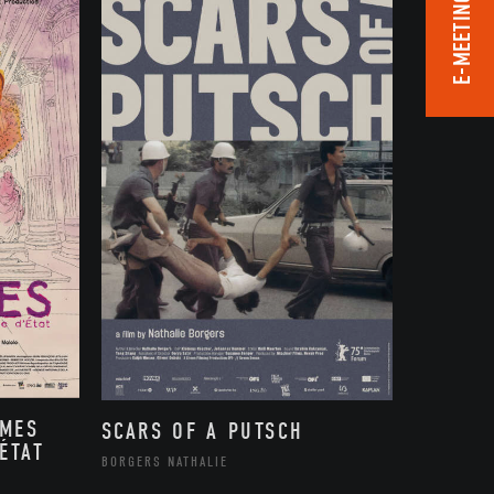
E-MEETING ROOM
MMES
SCARS OF A PUTSCH
ÉTAT
BORGERS NATHALIE
,