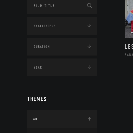
LE
RAB
THEMES
ART