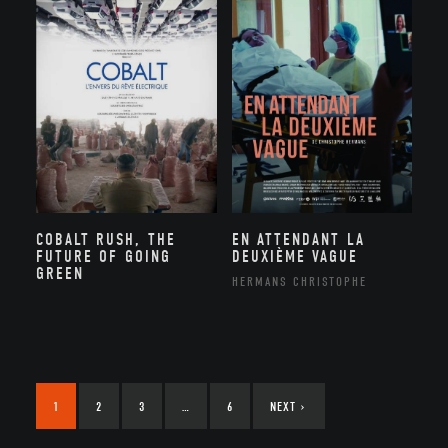
COBALT RUSH, THE
EN ATTENDANT LA
FUTURE OF GOING
DEUXIÈME VAGUE
GREEN
HERMANS CHRISTOPHE
1
2
3
…
6
NEXT
›