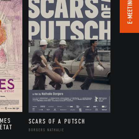
E-MEETING ROOM
MMES
SCARS OF A PUTSCH
ÉTAT
BORGERS NATHALIE
,