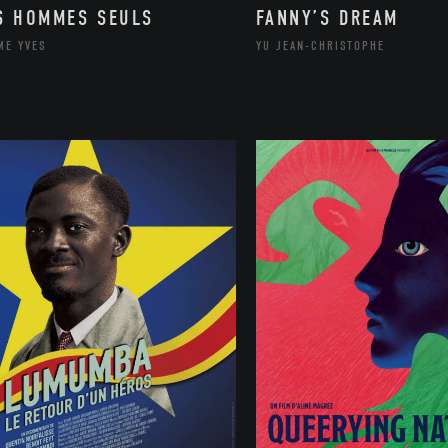
S HOMMES SEULS
FANNY’S DREAM
ME YVES
YU JEAN-CHRISTOPHE