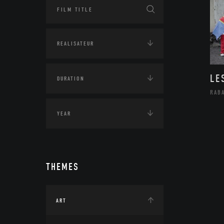
LE
RAB
THEMES
ART