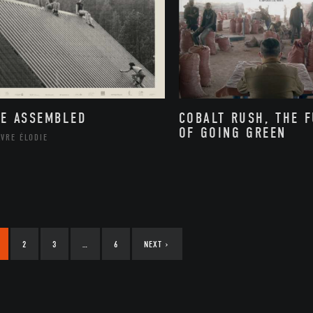
FE ASSEMBLED
COBALT RUSH, THE 
OF GOING GREEN
VRE ÉLODIE
2
3
…
6
NEXT
›