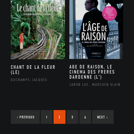
AGE DE RAISON, LE
CHANT DE LA FLEUR
CINEMA DES FRERES
(LE)
DARDENNE (L’)
DOCHAMPS JACQUES
JABON LUC, MARCOEN ALAIN
‹
PREVIOUS
1
2
3
4
NEXT
›