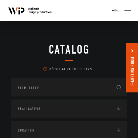
MENU
CATALOG
E-MEETING ROOM
RÉINITIALIZE THE FILTERS