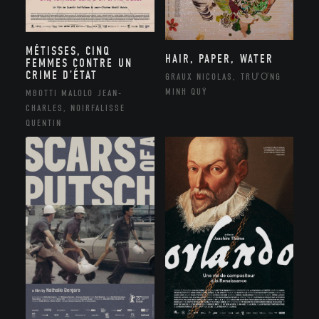
MÉTISSES, CINQ
HAIR, PAPER, WATER
FEMMES CONTRE UN
CRIME D’ÉTAT
GRAUX NICOLAS, TRƯƠNG
MINH QUÝ
MBOTTI MALOLO JEAN-
CHARLES, NOIRFALISSE
QUENTIN