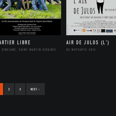
ARTIER LIBRE
AIR DE JULOS (L’)
 VINCIANE, SAINT-MARTIN VIRGINIE
DE MOFFARTS ERIC
2
3
NEXT
›