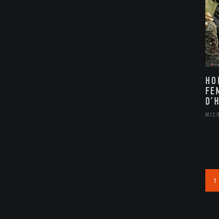
HO
FE
D’
MIC
1