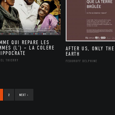
MME QUI REPARE LES
MMES (L’) – LA COLERE
AFTER US, ONLY THE
HIPPOCRATE
EARTH
HEL THIERRY
FEDOROFF DELPHINE
2
NEXT
›