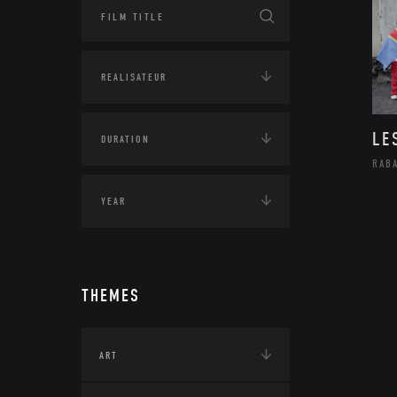
LE
RAB
THEMES
ART