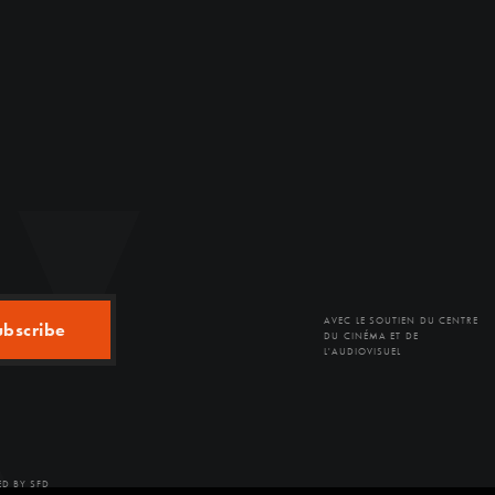
AVEC LE SOUTIEN DU CENTRE
ubscribe
DU CINÉMA ET DE
L'AUDIOVISUEL
D BY SFD