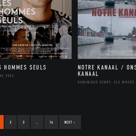
NOTRE KANAAL / ON
S HOMMES SEULS
KANAAL
ME YVES
DOMINIQUE HENRY, ELS MOORS
2
3
…
14
NEXT
›