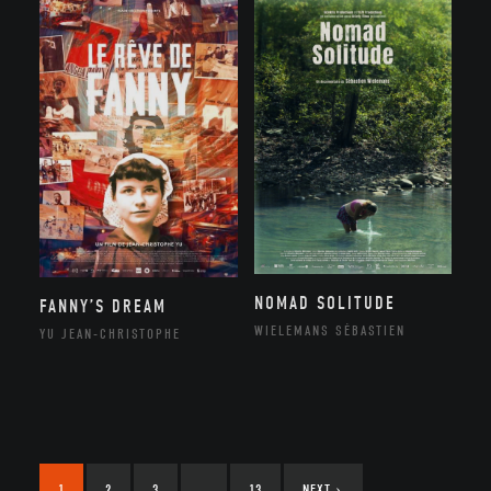
NOMAD SOLITUDE
FANNY’S DREAM
WIELEMANS SÉBASTIEN
YU JEAN-CHRISTOPHE
1
2
3
…
13
NEXT
›